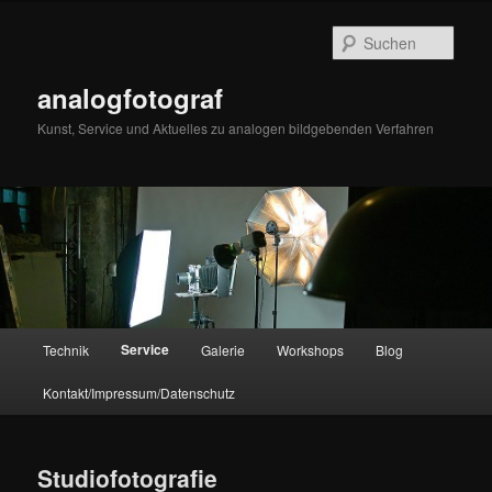
Zum
primären
Such
Inhalt
springen
analogfotograf
Kunst, Service und Aktuelles zu analogen bildgebenden Verfahren
Hauptmenü
Service
Technik
Galerie
Workshops
Blog
Kontakt/Impressum/Datenschutz
Studiofotografie