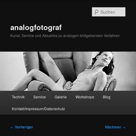
Zum
primären
Such
Inhalt
springen
analogfotograf
Kunst, Service und Aktuelles zu analogen bildgebenden Verfahren
Hauptmenü
Technik
Service
Galerie
Workshops
Blog
Kontakt/Impressum/Datenschutz
Beitragsnavigation
←
Vorheriger
Nächster
→