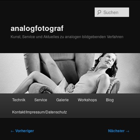
Zum
primären
Such
Inhalt
springen
analogfotograf
Kunst, Service und Aktuelles zu analogen bildgebenden Verfahren
Hauptmenü
Technik
Service
Galerie
Workshops
Blog
Kontakt/Impressum/Datenschutz
Beitragsnavigation
←
Vorheriger
Nächster
→