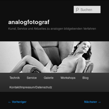
Zum
primären
Such
Inhalt
springen
analogfotograf
Kunst, Service und Aktuelles zu analogen bildgebenden Verfahren
Hauptmenü
Technik
Service
Galerie
Workshops
Blog
Kontakt/Impressum/Datenschutz
Beitragsnavigation
←
Vorheriger
Nächster
→