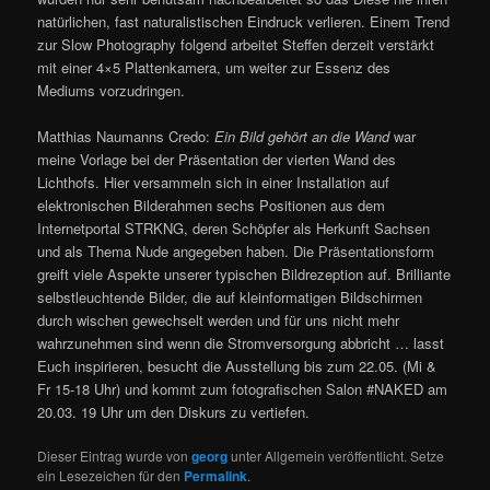
natürlichen, fast naturalistischen Eindruck verlieren. Einem Trend
zur Slow Photography folgend arbeitet Steffen derzeit verstärkt
mit einer 4×5 Plattenkamera, um weiter zur Essenz des
Mediums vorzudringen.
Matthias Naumanns Credo:
Ein Bild gehört an die Wand
war
meine Vorlage bei der Präsentation der vierten Wand des
Lichthofs. Hier versammeln sich in einer Installation auf
elektronischen Bilderahmen sechs Positionen aus dem
Internetportal STRKNG, deren Schöpfer als Herkunft Sachsen
und als Thema Nude angegeben haben. Die Präsentationsform
greift viele Aspekte unserer typischen Bildrezeption auf. Brilliante
selbstleuchtende Bilder, die auf kleinformatigen Bildschirmen
durch wischen gewechselt werden und für uns nicht mehr
wahrzunehmen sind wenn die Stromversorgung abbricht … lasst
Euch inspirieren, besucht die Ausstellung bis zum 22.05. (Mi &
Fr 15-18 Uhr) und kommt zum fotografischen Salon #NAKED am
20.03. 19 Uhr um den Diskurs zu vertiefen.
Dieser Eintrag wurde von
georg
unter Allgemein veröffentlicht. Setze
ein Lesezeichen für den
Permalink
.