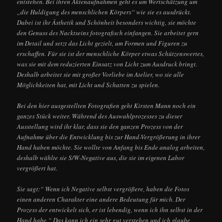
entstehen. Bei ihren Aktenaufnahmen geht es um Wertschätzung um
„die Huldigung des menschlichen Körpers“ wie sie es ausdrückt.
Dabei ist ihr Ästhetik und Schönheit besonders wichtig, sie möchte
den Genuss des Nacktseins fotografisch einfangen. Sie arbeitet gern
im Detail und setzt das Licht gezielt, um Formen und Figuren zu
erschaffen. Für sie ist der menschliche Körper etwas Schützenswertes,
was sie mit dem reduzierten Einsatz von Licht zum Ausdruck bringt.
Deshalb arbeitet sie mit großer Vorliebe im Atelier, wo sie alle
Möglichkeiten hat, mit Licht und Schatten zu spielen.
Bei den hier ausgestellten Fotografien geht Kirsten Mann noch ein
ganzes Stück weiter. Während des Auswahlprozesses zu dieser
Ausstellung wird ihr klar, dass sie den ganzen Prozess von der
Aufnahme über die Entwicklung bis zur Hand-Vergrößerung in ihrer
Hand haben möchte. Sie wollte von Anfang bis Ende analog arbeiten,
deshalb wählte sie S/W-Negative aus, die sie im eigenen Labor
vergrößert hat.
Sie sagt:“ Wenn ich Negative selbst vergrößere, haben die Fotos
einen anderen Charakter eine andere Bedeutung für mich. Der
Prozess der entwickelt sich, er ist lebendig, wenn ich ihn selbst in der
Hand habe.“ Das kann ich ein sehr gut verstehen und ich glaube,