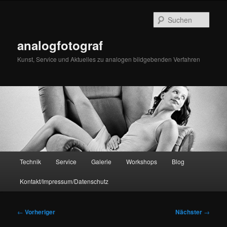
Zum
primären
Such
Inhalt
springen
analogfotograf
Kunst, Service und Aktuelles zu analogen bildgebenden Verfahren
Hauptmenü
Technik
Service
Galerie
Workshops
Blog
Kontakt/Impressum/Datenschutz
Beitragsnavigation
←
Vorheriger
Nächster
→