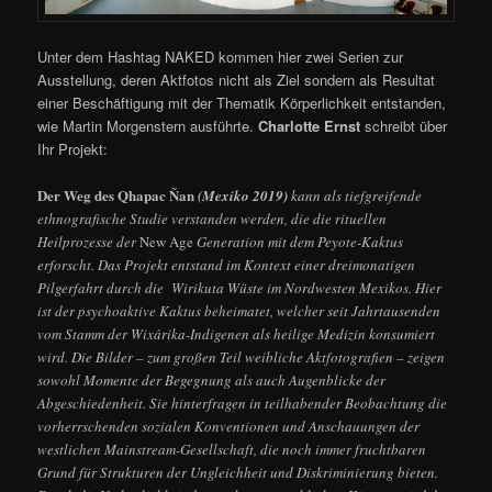
Unter dem Hashtag NAKED kommen hier zwei Serien zur
Ausstellung, deren Aktfotos nicht als Ziel sondern als Resultat
einer Beschäftigung mit der Thematik Körperlichkeit entstanden,
wie Martin Morgenstern ausführte.
Charlotte Ernst
schreibt über
Ihr Projekt:
Der Weg des Qhapac Ñan
(Mexiko 2019)
kann als tiefgreifende
ethnografische Studie verstanden werden, die die rituellen
Heilprozesse der
New Age
Generation mit dem Peyote-Kaktus
erforscht. Das Projekt entstand im Kontext einer dreimonatigen
Pilgerfahrt durch die Wirikuta Wüste im Nordwesten Mexikos. Hier
ist der psychoaktive Kaktus beheimatet, welcher seit Jahrtausenden
vom Stamm der Wixárika-Indigenen als heilige Medizin konsumiert
wird. Die Bilder – zum großen Teil weibliche Aktfotografien – zeigen
sowohl Momente der Begegnung als auch Augenblicke der
Abgeschiedenheit. Sie hinterfragen in teilhabender Beobachtung die
vorherrschenden sozialen Konventionen und Anschauungen der
westlichen Mainstream-Gesellschaft, die noch immer fruchtbaren
Grund für Strukturen der Ungleichheit und Diskriminierung bieten.