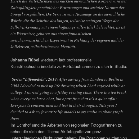
Durch die Verletzlichkeit des nackten menschlichen Körpers wird der
Zwiespältigkeit persönlicher Erwartungen und sozialer Normen der
Spiegel vorgehalten. Die Serie ist eine Hommage an die menschliche
Würde, die die Schritte des langen, teilweise steinigen Weges der
Selbst-Erkennung mit einem hoffnungsvollen Blick beleuchtet. Es ist
ein Wegweiser, geboren aus einem fantastischen
zwischenmenschlichen Experiment in Richtung der eigenen und der
kollektiven, selbstbestimmten Identität.
Johanna Rübel
wiederum lädt professionelle
Kunst(hochschul)modelle zu Porträtaufnahmen zu sich in Studio:
Series “Lifemodels”, 2014:
After moving from London to Berlin in
2008 I decided to pick up life drawing which I had enjoyed while at
college. I started going to a friday evening class. There is a tea break
when everyone has a chat, but apart from that it’s a quiet affair.
Everyone is concentrated and lost in their thoughts. This year I
decided to ask my favourite life models to my studio to photograph
them.
Im Lichthof sind die Arbeiten von regionalen Fotograf*innen zu
sehen die sich dem Thema Aktfotografie von ganz
unterschiedlichen Richtungen nähern. Die Positionen wurden von