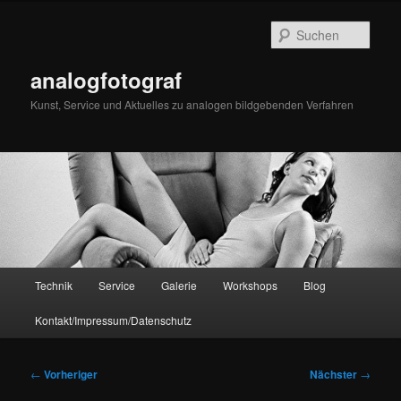
Zum
primären
Such
Inhalt
springen
analogfotograf
Kunst, Service und Aktuelles zu analogen bildgebenden Verfahren
Hauptmenü
Technik
Service
Galerie
Workshops
Blog
Kontakt/Impressum/Datenschutz
Beitragsnavigation
←
Vorheriger
Nächster
→