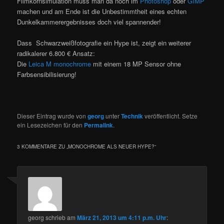
Filmkornsimulation muss man da noch im
Photoshop
oder
GIMP
machen und am Ende ist die Unbestimmtheit eines echten
Dunkelkammerergebnisses doch viel spannender!
Dass Schwarzweißfotografie ein Hype ist, zeigt ein weiterer
radikalerer 6.800 € Ansatz:
Die
Leica M monochrome
mit einem 18 MP Sensor ohne
Farbsensibilisierung!
Dieser Eintrag wurde von
georg
unter
Technik
veröffentlicht. Setze
ein Lesezeichen für den
Permalink
.
3 KOMMENTARE ZU „
MONOCHROME ALS NEUER HYPE?
“
georg
schrieb
am
März 21, 2013 um 4:11 p.m. Uhr
: