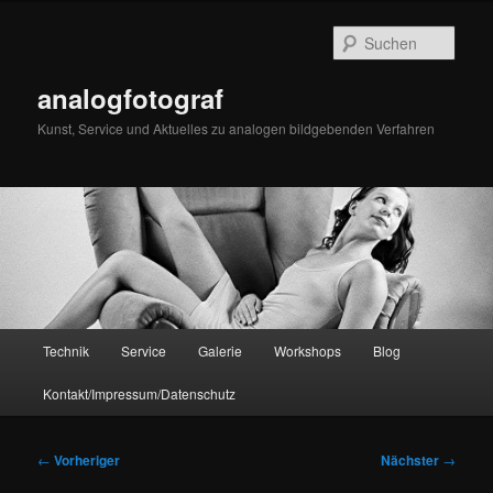
Zum
primären
Such
Inhalt
springen
analogfotograf
Kunst, Service und Aktuelles zu analogen bildgebenden Verfahren
Hauptmenü
Technik
Service
Galerie
Workshops
Blog
Kontakt/Impressum/Datenschutz
Beitragsnavigation
←
Vorheriger
Nächster
→