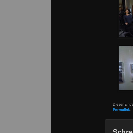
Dieser Eint
Permalink
.
Schre