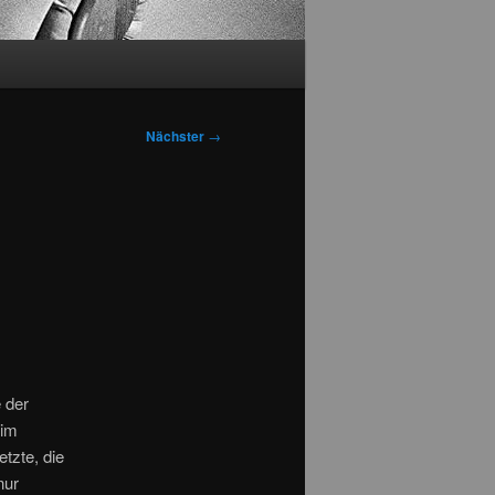
Nächster
→
 der
 im
tzte, die
nur