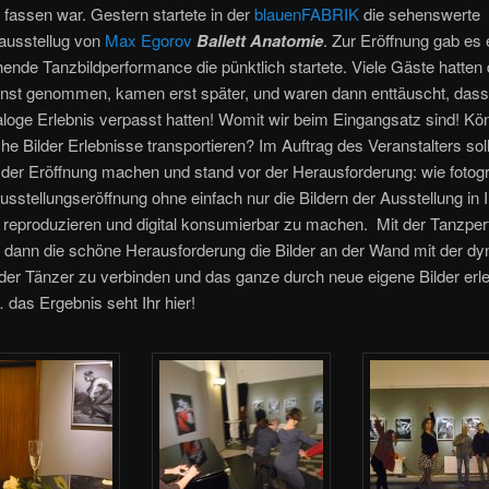
fassen war. Gestern startete in der
blauenFABRIK
die sehenswerte
eausstellug von
Max Egorov
Ballett Anatomie
. Zur Eröffnung gab es 
ende Tanzbildperformance die pünktlich startete. Viele Gäste hatten 
ernst genommen, kamen erst später, und waren dann enttäuscht, dass
loge Erlebnis verpasst hatten! Womit wir beim Eingangsatz sind! Kö
che Bilder Erlebnisse transportieren? Im Auftrag des Veranstalters soll
 der Eröffnung machen und stand vor der Herausforderung: wie fotogr
usstellungseröffnung ohne einfach nur die Bildern der Ausstellung in
 reproduzieren und digital konsumierbar zu machen. Mit der Tanzpe
h dann die schöne Herausforderung die Bilder an der Wand mit der d
der Tänzer zu verbinden und das ganze durch neue eigene Bilder erl
das Ergebnis seht Ihr hier!