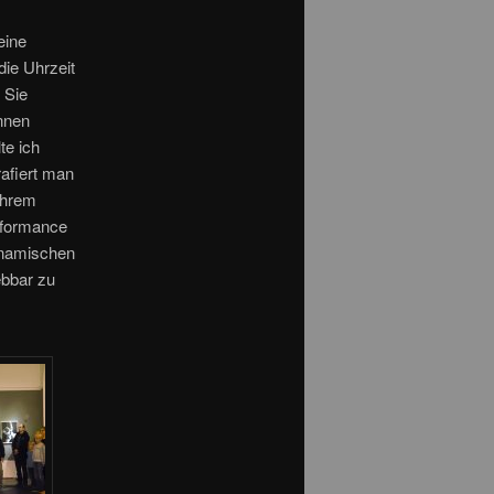
eine
die Uhrzeit
 Sie
nnen
te ich
afiert man
 Ihrem
rformance
ynamischen
ebbar zu