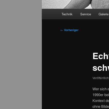
Hauptmenü
Technik
Service
Galerie
Beitragsnavigation
←
Vorheriger
Ech
sch
Veröffentlic
Wer sich e
1990er bei
Kontext d
ohne Bilde