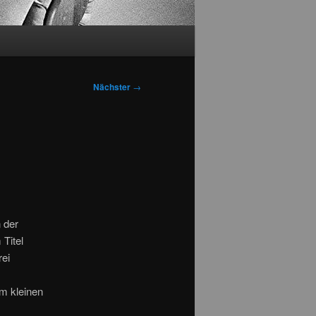
Nächster
→
 der
Titel
rei
Im kleinen