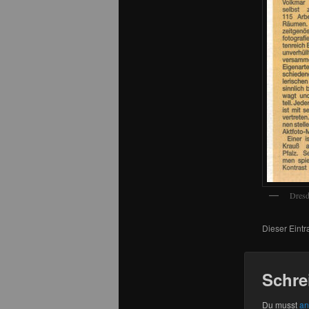
Dresd
Dieser Eint
Schre
Du musst
an