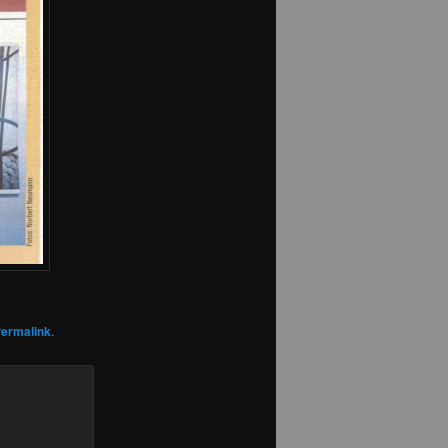
ermalink
.