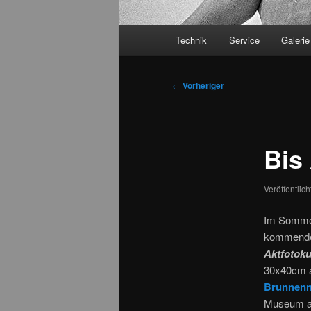
Hauptmenü
Technik
Service
Galerie
Beitragsnavigation
←
Vorheriger
Bis
Veröffentlic
Im Sommer
kommend
Aktfotoku
30x40cm a
Brunnen
Museum an